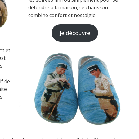
détendre à la maison, ce chausson
combine confort et nostalgie.
Je découvre
ot et
est
s
if de
ite
s