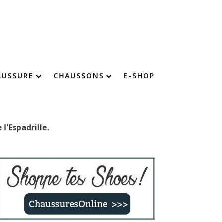
AUSSURE
CHAUSSONS
E-SHOP
chaussure : devenez imbattable !
Chaussons chauds
Chaussons confort
Chaussons fourrés
Chaussons rigolos
Chaussons enfants
'Espadrille.