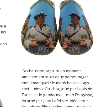
e
ue à
 les
oris.
Ce chausson capture un moment
amusant entre les deux personnages
emblématiques : le maréchal des logis-
chef Ludovic Cruchot, joué par Louis de
Funès, et le gendarme Lucien Fougasse,
incarné par Jean Lefebvre. Idéal pour
les soirées film ou simplement pour se