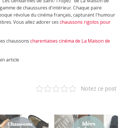
r "Les Gendarmes de Saint-Tropez" de La Maison de
e gamme de chaussures d'intérieur. Chaque paire
oque révolue du cinéma français, capturant l'humour
lèbres. Vous allez adorer ces
chaussons rigolos pour
 les chaussons
charentaises cinéma de La Maison de
in article
Notez ce post