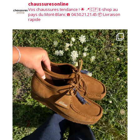
chaussuresonline
Vos chaussures tendance ! 🌟
📍🇨🇵 E-shop au
pays du Mont-Blanc
☎️ 04.50.21.21.45
📦 Livraison
rapide