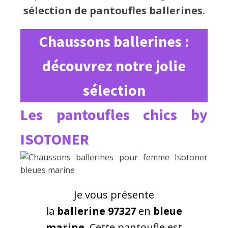
sélection de pantoufles ballerines
.
Chaussons ballerines :
découvrez notre jolie
sélection
Les pantoufles chics by
ISOTONER
Je vous présente
la
ballerine 97327
en
bleue
marine
. Cette pantoufle est