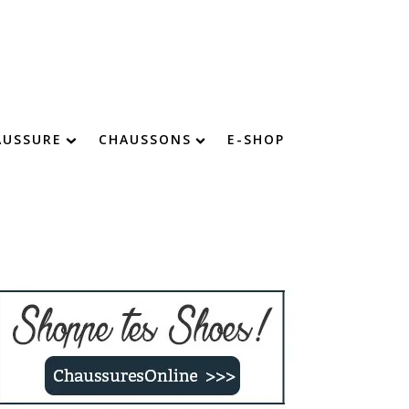
AUSSURE
CHAUSSONS
E-SHOP
chaussure : devenez imbattable !
Chaussons chauds
Chaussons confort
Chaussons fourrés
Chaussons rigolos
Chaussons enfants