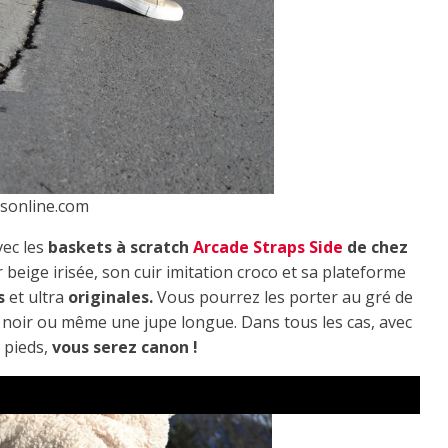
esonline.com
vec les
baskets à scratch
Arcade Straps Side
de chez
beige irisée, son cuir imitation croco et sa plateforme
s
et ultra
originales.
Vous pourrez les porter au gré de
m noir ou même une jupe longue. Dans tous les cas, avec
s pieds,
vous serez canon !