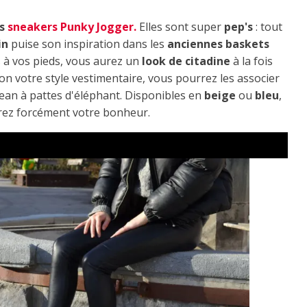
es
sneakers Punky Jogger.
Elles sont super
pep's
: tout
in
puise son inspiration dans les
anciennes baskets
s à vos pieds, vous aurez un
look de citadine
à la fois
lon votre style vestimentaire, vous pourrez les associer
jean à pattes d'éléphant. Disponibles en
beige
ou
bleu
,
rez forcément votre bonheur.