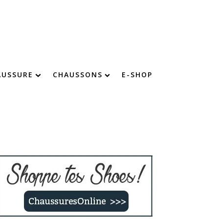
AUSSURE
CHAUSSONS
E-SHOP
chaussure : devenez imbattable !
Chaussons chauds
Chaussons confort
Chaussons fourrés
Chaussons rigolos
Chaussons enfants