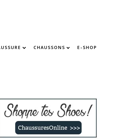
AUSSURE
CHAUSSONS
E-SHOP
chaussure : devenez imbattable !
Chaussons chauds
Chaussons confort
Chaussons fourrés
Chaussons rigolos
Chaussons enfants