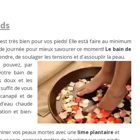
eds
 est très bien pour vos pieds! Elle està faire au minimum
in de journée pour mieux savourer ce moment!
Le bain de
endre, de soulager les tensions et d'assouplir la peau.
s pouvez, par
votre bain de
s doux et les
suffit de vous
 canapé et de
d'eau chaude
tion et bien-
iminer vos peaux mortes avec une
lime plantaire
et
s ce soin, pensezà mettre de la crème sur vos pieds