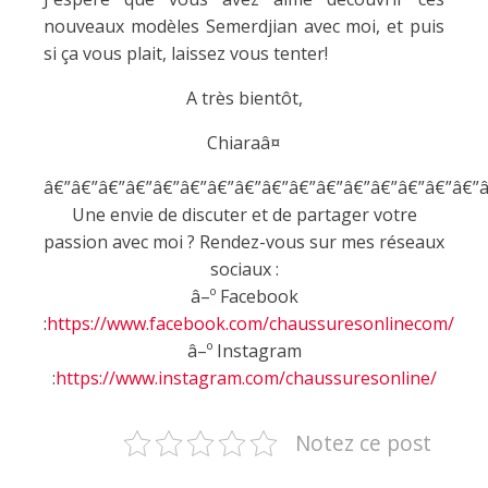
nouveaux modèles Semerdjian avec moi, et puis
si ça vous plait, laissez vous tenter!
A très bientôt,
Chiaraâ¤
â€”â€”â€”â€”â€”â€”â€”â€”â€”â€”â€”â€”â€”â€”â€”â€”â
Une envie de discuter et de partager votre
passion avec moi ? Rendez-vous sur mes réseaux
sociaux :
â–º Facebook
:
https://www.facebook.com/chaussuresonlinecom/
â–º Instagram
:
https://www.instagram.com/chaussuresonline/
Notez ce post