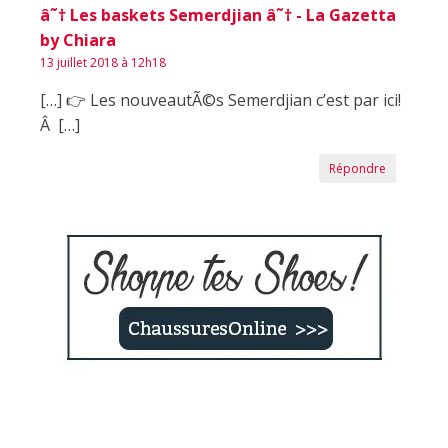
â˜† Les baskets Semerdjian â˜† - La Gazetta
by Chiara
13 juillet 2018 à 12h18
[…] 👉 Les nouveautÃ©s Semerdjian c’est par ici!
Â […]
Répondre