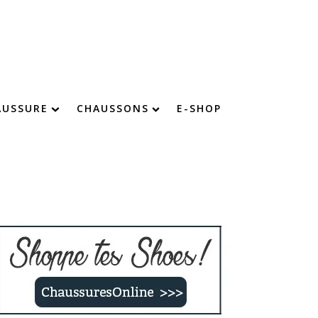
AUSSURE
CHAUSSONS
E-SHOP
chaussure : devenez imbattable !
Chaussons chauds
Chaussons confort
Chaussons fourrés
Chaussons rigolos
Chaussons enfants