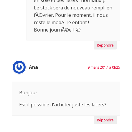
en soie et des lacets "normaux").
Le stock sera de nouveau rempli en
fÃ©vrier. Pour le moment, il nous
reste le modÃ¨le enfant !
Bonne journÃ©e !! 🙂
Répondre
Ana
9 mars 2017 à 0h25
Bonjour
Est il possible d'acheter juste les lacets?
Répondre