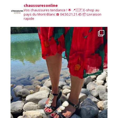
chaussuresonline
Vos chaussures tendance ! 🌟
📍🇨🇵 E-shop au
pays du Mont-Blanc
☎️ 04.50.21.21.45
📦 Livraison
rapide