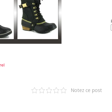
rel
Notez ce post