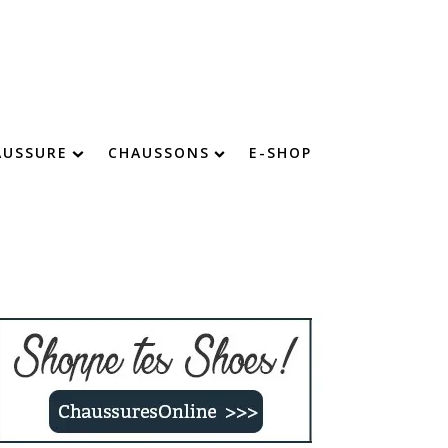
AUSSURE
CHAUSSONS
E-SHOP
chaussure : devenez imbattable !
Chaussons chauds
Chaussons confort
Chaussons fourrés
Chaussons rigolos
Chaussons enfants