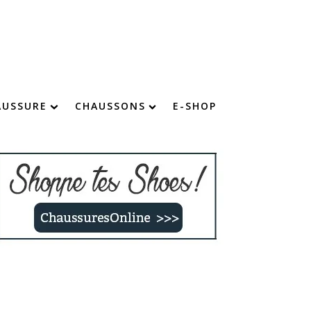
AUSSURE
CHAUSSONS
E-SHOP
chaussure : devenez imbattable !
Chaussons chauds
Chaussons confort
Chaussons fourrés
Chaussons rigolos
Chaussons enfants