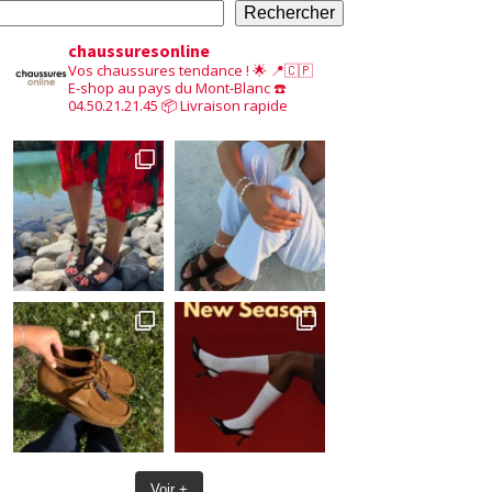
Rechercher
chaussuresonline
Vos chaussures tendance ! 🌟
📍🇨🇵
E-shop au pays du Mont-Blanc
☎️
04.50.21.21.45
📦 Livraison rapide
Voir +