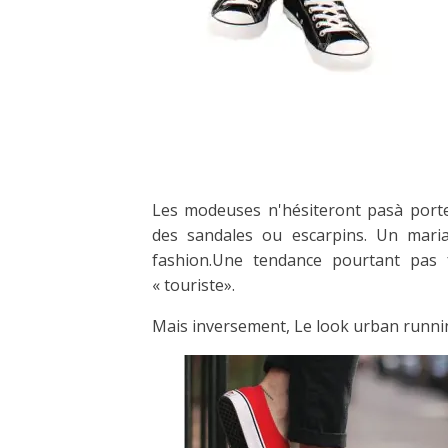
Les modeuses n'hésiteront pasà porte
des sandales ou escarpins. Un mari
fashion.Une tendance pourtant pas f
« touriste».
Mais inversement, Le look urban runnin