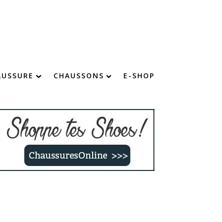
AUSSURE
CHAUSSONS
E-SHOP
chaussure : devenez imbattable !
Chaussons chauds
Chaussons confort
Chaussons fourrés
Chaussons rigolos
Chaussons enfants