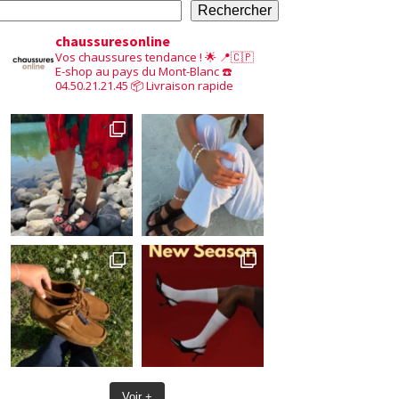
Rechercher
chaussuresonline
Vos chaussures tendance ! 🌟
📍🇨🇵
E-shop au pays du Mont-Blanc
☎️
04.50.21.21.45
📦 Livraison rapide
Voir +